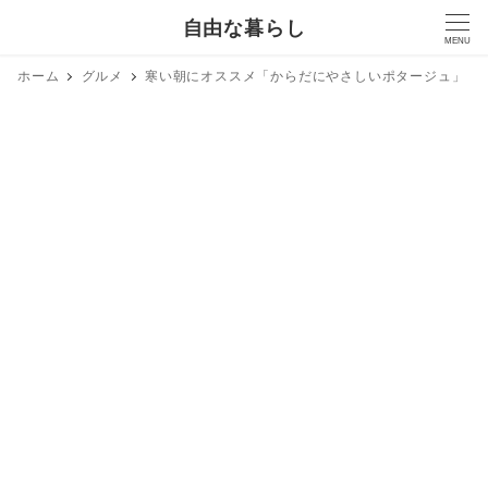
自由な暮らし
MENU
ホーム
グルメ
寒い朝にオススメ「からだにやさしいポタージュ」