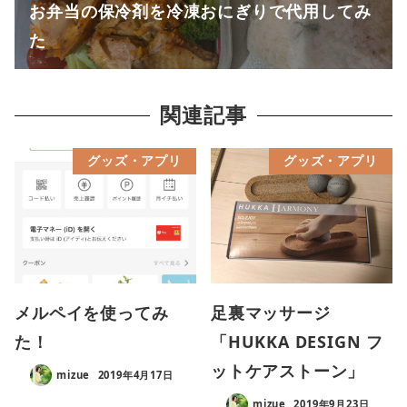
お弁当の保冷剤を冷凍おにぎりで代用してみ
た
関連記事
グッズ・アプリ
グッズ・アプリ
メルペイを使ってみ
足裏マッサージ
た！
「HUKKA DESIGN フ
ットケアストーン」
mizue
2019年4月17日
mizue
2019年9月23日